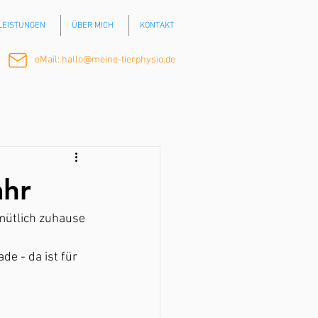
LEISTUNGEN
ÜBER MICH
KONTAKT
eMail:
hallo@meine-tierphysio.de
ahr
mütlich zuhause 
e - da ist für 