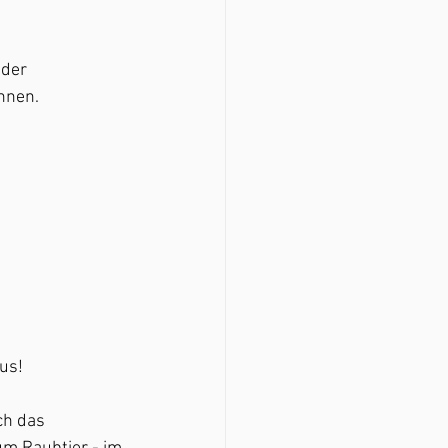
der 
nnen. 
us! 
ch das 