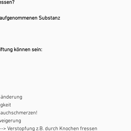
essen?
 aufgenommenen Substanz 
ftung können sein:
nsänderung
gkeit
Bauchschmerzen! 
rweigerung
 --> Verstopfung z.B. durch Knochen fressen