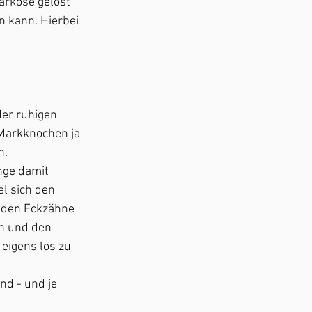
arkose gelöst 
 kann. Hierbei 
er ruhigen 
 Markknochen ja 
. 
nge damit 
l sich den 
iden Eckzähne 
n und den 
eigens los zu 
d - und je 