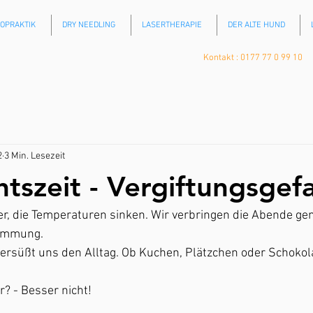
ROPRAKTIK
DRY NEEDLING
LASERTHERAPIE
DER ALTE HUND
Kontakt : 0177 77 0 99 10
2
3 Min. Lesezeit
tszeit - Vergiftungsgef
er, die Temperaturen sinken. Wir verbringen die Abende ge
timmung.
rsüßt uns den Alltag. Ob Kuchen, Plätzchen oder Schokolad
r? - Besser nicht!